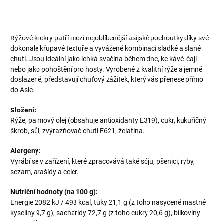
ZEPTAT SE
HLÍDAT
Rýžové krekry patří mezi nejoblíbenější asijské pochoutky díky své
dokonale křupavé textuře a vyvážené kombinaci sladké a slané
chuti. Jsou ideální jako lehká svačina během dne, ke kávě, čaji
nebo jako pohoštění pro hosty. Vyrobené z kvalitní rýže a jemně
doslazené, představují chuťový zážitek, který vás přenese přímo
do Asie.
Složení:
Rýže, palmový olej (obsahuje antioxidanty E319), cukr, kukuřičný
škrob, sůl, zvýrazňovač chuti E621, želatina.
Alergeny:
Vyrábí se v zařízení, které zpracovává také sóju, pšenici, ryby,
sezam, arašídy a celer.
Nutriční hodnoty (na 100 g):
Energie 2082 kJ / 498 kcal, tuky 21,1 g (z toho nasycené mastné
kyseliny 9,7 g), sacharidy 72,7 g (z toho cukry 20,6 g), bílkoviny