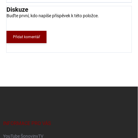
Diskuze
Buďte první, kdo napíše příspěvek k této položce.
Přidat komentář
Z
á
p
a
t
í
INFORMACE PRO VÁS
YouTube ŠonovinyTV