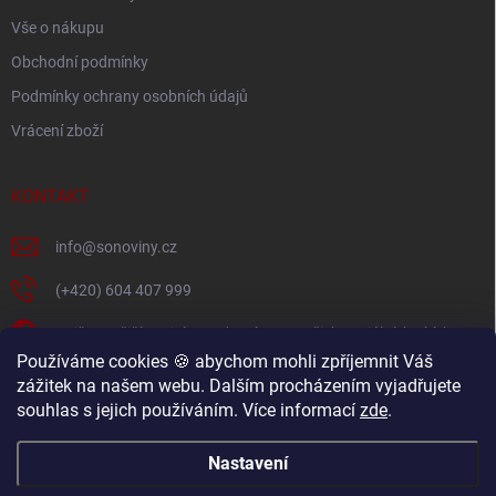
Vše o nákupu
Obchodní podmínky
Podmínky ochrany osobních údajů
Vrácení zboží
KONTAKT
info
@
sonoviny.cz
(+420) 604 407 999
Nejčerstvější novinky se dozvíte na našich sociálních sítích
Používáme cookies 🍪 abychom mohli zpříjemnit Váš
sonoviny.cz
zážitek na našem webu. Dalším procházením vyjadřujete
souhlas s jejich používáním. Více informací
zde
.
Videorecepty - Vaše oblíbené recepty v pohodlí domova
Nastavení