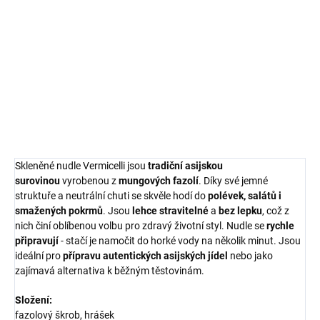
Do košíku
Vietnamský rýžový papír je tenká,
průsvitná placka vyrobená z
rýžové mouky a vody. Tento
všestranný produkt je základním
prvkem vietnamské kuchyně a je
nezbytný pro...
Skleněné
nudle
Vermicelli
jsou
tradiční asijskou
surovinou
vyrobenou z
mungových fazolí
. Díky své jemné
struktuře a neutrální chuti se skvěle hodí do
polévek, salátů i
smažených pokrmů
. Jsou
lehce stravitelné
a
bez lepku
, což z
nich činí oblíbenou volbu pro zdravý životní styl. Nudle se
rychle
připravují
- stačí je namočit do horké vody na několik minut. Jsou
ideální pro
přípravu autentických asijských jídel
nebo jako
zajímavá alternativa k běžným těstovinám.
Složení:
fazolový škrob, hrášek