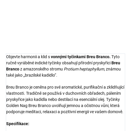
Branco („brazilské kadidlo“). Tradičně používány pro očistu,
harmonizaci a zklidnění mysli.
DETAILNÍ INFORMACE
ZEPTAT SE
HLÍDAT
Objevte harmonii a klid s
vonnými tyčinkami Breu Branco.
Tyto
ručně vyráběné indické tyčinky obsahují přírodní pryskyřici
Breu
Branco
z amazonského stromu
Protium heptaphyllum
, známou
také jako „brazilské kadidlo“.
Breu Branco je ceněna pro své aromatické, purifikační a zklidňující
vlastnosti. Tradičně se používá v duchovních obřadech, pálením
pryskyřice jako kadidla nebo destilací na esenciální olej. Tyčinky
Golden Nag Breu Branco uvolňují jemnou a očistnou vůni, která
podporuje meditaci, relaxaci a pozitivní energii ve vašem domově.
Specifikace: