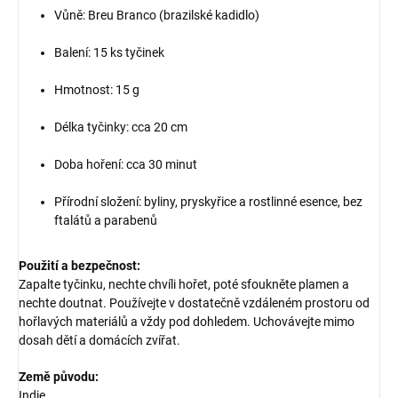
Vůně: Breu Branco (brazilské kadidlo)
Balení: 15 ks tyčinek
Hmotnost: 15 g
Délka tyčinky: cca 20 cm
Doba hoření: cca 30 minut
Přírodní složení: byliny, pryskyřice a rostlinné esence, bez
ftalátů a parabenů
Použití a bezpečnost:
Zapalte tyčinku, nechte chvíli hořet, poté sfoukněte plamen a
nechte doutnat. Používejte v dostatečně vzdáleném prostoru od
hořlavých materiálů a vždy pod dohledem. Uchovávejte mimo
dosah dětí a domácích zvířat.
Země původu:
Indie