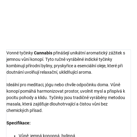
harmonizaci prostoru a povzbuzení smyslů.
DETAILNÍ INFORMACE
ZEPTAT SE
HLÍDAT
Vonné tyčinky
Cannabis
přinášejí unikátní aromatický zážitek s
jemnou vůní konopí. Tyto ručně vyráběné indické tyčinky
kombinují přírodní byliny, pryskyřice a esenciální oleje, které při
doutnání uvolňují relaxační, uklidňující aroma.
Ideální pro meditaci, jógu nebo chvíle odpočinku doma. Vůně
konopí pomáhá harmonizovat prostor, uvolnit mysl a přispívá k
pocitu pohody a klidu. Tyčinky jsou tradičně vyráběny metodou
masala, která zajišťuje dlouhotrvající a čistou vůni bez
chemických přísad.
Specifikace:
Vůně: jemná konopná, bylinná