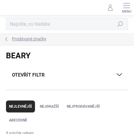
Přejít
na
obsah
Hledat
Prodávané značky
BEARY
OTEVŘÍT FILTR
Ř
a
NEJLEVNĚJŠÍ
NEJDRAŽŠÍ
NEJPRODÁVANĚJŠÍ
z
e
ABECEDNĚ
n
í
2
položek celkem