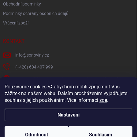
i
Obchodní podmínky
s
Podmínky ochrany osobních údajů
u
Vrácení zboží
KONTAKT
info
@
sonoviny.cz
(+420) 604 407 999
Nejčerstvější novinky se dozvíte na našich sociálních sítích
Používáme cookies 🍪 abychom mohli zpříjemnit Váš
sonoviny.cz
zážitek na našem webu. Dalším procházením vyjadřujete
souhlas s jejich používáním. Více informací
zde
.
Videorecepty - Vaše oblíbené recepty v pohodlí domova
Nastavení
Copyright 2026
sonoviny.cz
. Všechna práva vyhrazena.
Odmítnout
Souhlasím