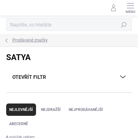
Přejít
na
obsah
Hledat
Prodávané značky
SATYA
OTEVŘÍT FILTR
Ř
a
NEJLEVNĚJŠÍ
NEJDRAŽŠÍ
NEJPRODÁVANĚJŠÍ
z
e
ABECEDNĚ
n
í
6
položek celkem