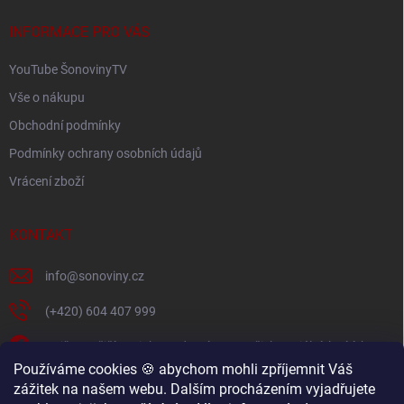
r
t
v
í
INFORMACE PRO VÁS
k
y
YouTube ŠonovinyTV
v
ý
Vše o nákupu
p
i
Obchodní podmínky
s
Podmínky ochrany osobních údajů
u
Vrácení zboží
KONTAKT
info
@
sonoviny.cz
(+420) 604 407 999
Nejčerstvější novinky se dozvíte na našich sociálních sítích
Používáme cookies 🍪 abychom mohli zpříjemnit Váš
sonoviny.cz
zážitek na našem webu. Dalším procházením vyjadřujete